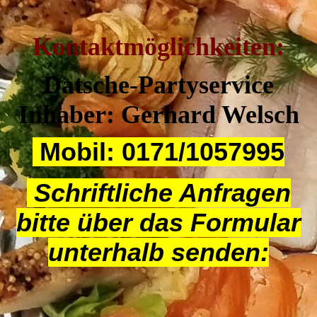
Kontaktmöglichkeiten:
Datsche-Partyservice
Inhaber: Gerhard Welsch
Mobil: 0171/1057995
Schriftliche Anfragen
bitte über das Formular
unterhalb senden: